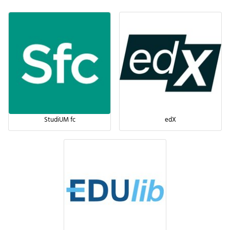
StudiUM fc
edX