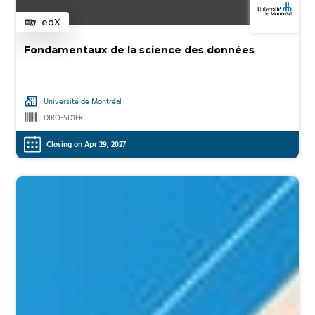
edX
Category
Fondamentaux de la science des données
Université de Montréal
DIRO-SD1FR
Closing on Apr 29, 2027