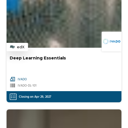
edX
Category
Deep Learning Essentials
IVADO
IVADO-DL-101
Closing on Apr 29, 2027