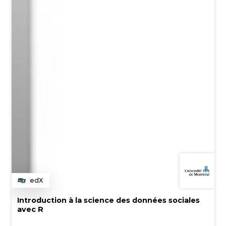
edX
Category
Introduction à la science des données sociales
avec R