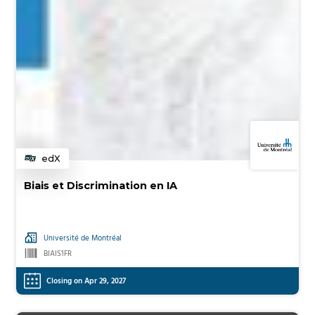
edX
Category
Biais et Discrimination en IA
Université de Montréal
BIAIS1FR
Closing on Apr 29, 2027