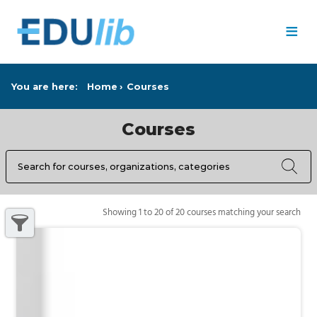
Skip to main content
≡
You are here:
Home
Courses
Courses
Search
Search results
20 courses matching your search
Showing 1 to 20 of 20 courses matching your search
Show filters pane