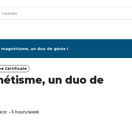
et magnétisme, un duo de génie I
ee Certificate
Category
gnétisme, un duo de
ace: ~5 hours/week