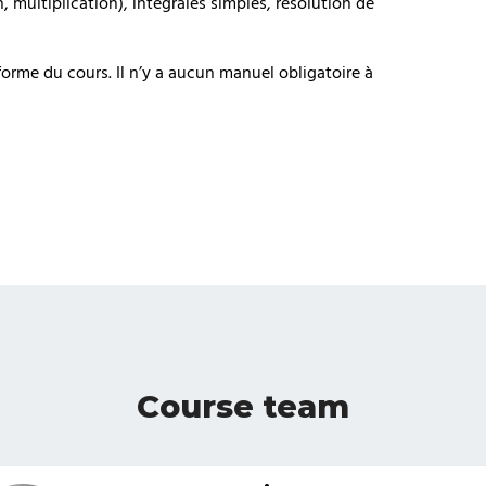
n, multiplication), intégrales simples, résolution de
eforme du cours. Il n’y a aucun manuel obligatoire à
Course team