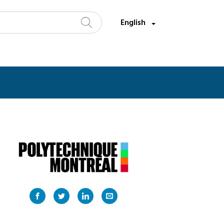
Select a language:
English
Search