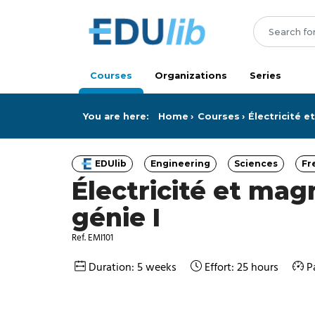
Skip to main content
Courses
Organizations
Series
You are here:
Home
Courses
Électricité 
EDUlib
Engineering
Sciences
Fr
Category
Category
Category
Électricité et ma
génie I
Ref. EMI101
Duration: 5 weeks
Effort: 25 hours
P