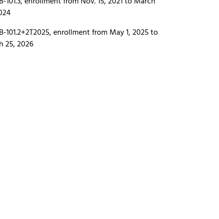
-101.3, enrollment from Nov. 15, 2021 to March
024
-101.2+2T2025, enrollment from May 1, 2025 to
h 25, 2026