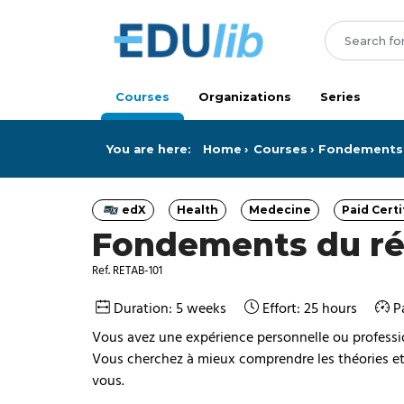
Skip to main content
Courses
Organizations
Series
You are here:
Home
Courses
Fondements 
edX
Health
Medecine
Paid Certi
Category
Category
Category
Ca
Fondements du ré
Ref. RETAB-101
Duration: 5 weeks
Effort: 25 hours
P
Vous avez une expérience personnelle ou profession
Vous cherchez à mieux comprendre les théories et
vous.