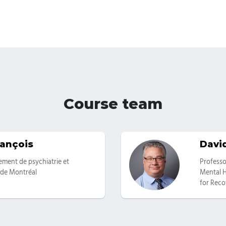
Course team
rançois
David
Categor
ement de psychiatrie et
Professo
é de Montréal
Mental H
for Rec