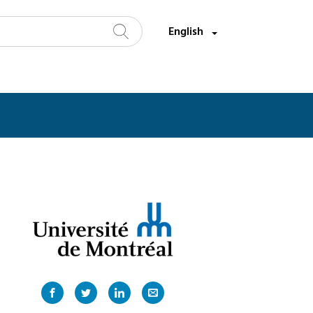
Select a language:
English
Search