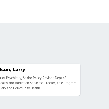
son, Larry
ies
r of Psychiatry; Senior Policy Advisor, Dept of
ealth and Addiction Services; Director, Yale Program
overy and Community Health