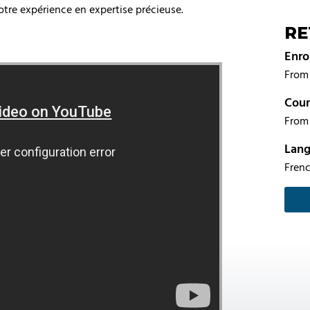
tre expérience en expertise précieuse.
RE
Enro
From 
Cour
From 
Lan
Fren