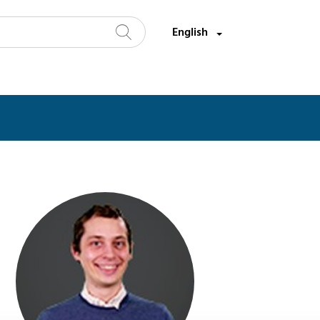
Select a language:
English
Search