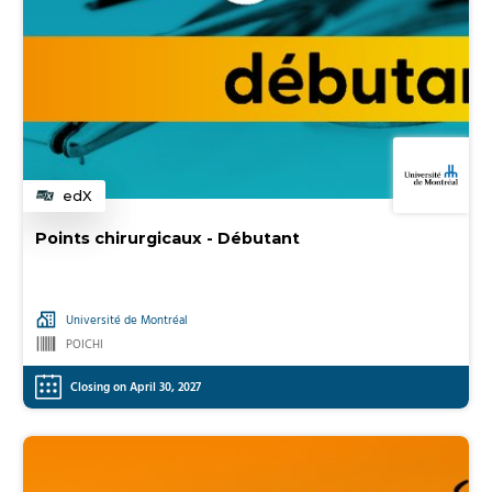
edX
Category
Points chirurgicaux - Débutant
Université de Montréal
POICHI
Closing on April 30, 2027