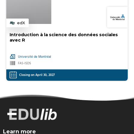
edX
Category
Introduction à la science des données sociales
avec R
Université de Montréal
FAS-ISDS
Closing on April 30, 2027
Learn more