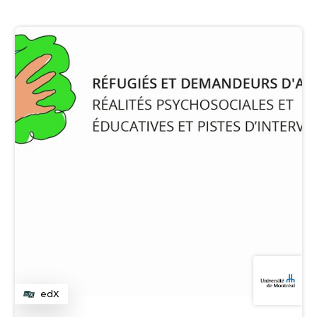
edX
Category