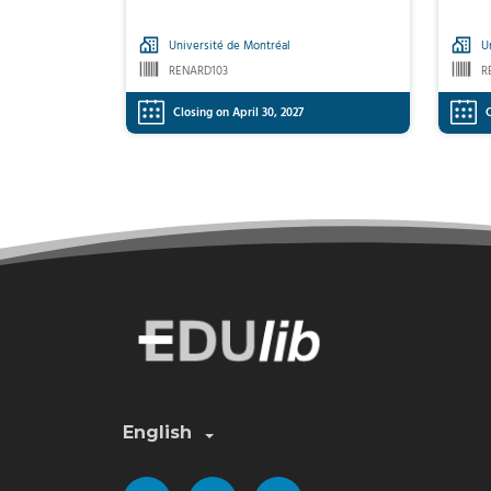
Université de Montréal
U
RENARD103
R
Closing on April 30, 2027
C
Select a language:
English