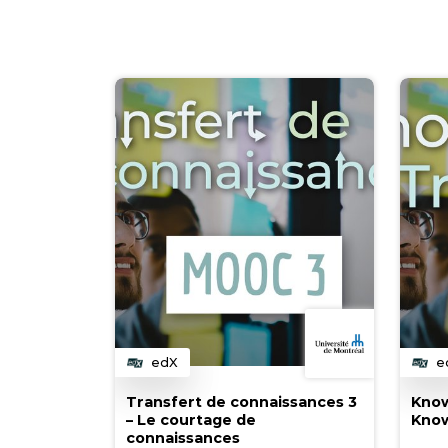
edX
e
Category
C
Transfert de connaissances 3
Know
– Le courtage de
Know
connaissances