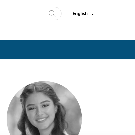
Select a language:
English
Search