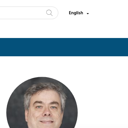
Select a language:
English
Search