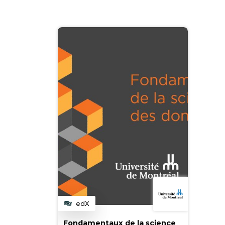
edX
Category
Fondamentaux de la science