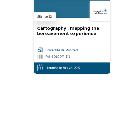
edX
Catégorie
Cartography : mapping the
bereavement experience
Université de Montréal
FAS-SOLCDF1_EN
Termine le 30 avril 2027