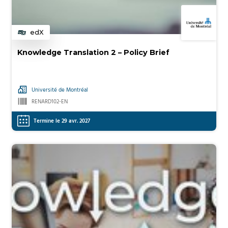
edX
Catégorie
Knowledge Translation 2 – Policy Brief
Université de Montréal
RENARD102-EN
Termine le 29 avr. 2027