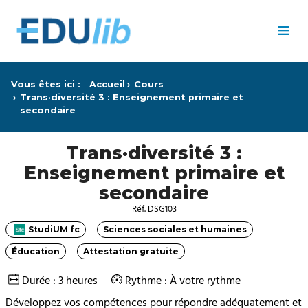
Passer au contenu principal
≡
Vous êtes ici :
Accueil
Cours
Trans·diversité 3 : Enseignement primaire et
secondaire
Trans·diversité 3 :
Enseignement primaire et
secondaire
Réf. DSG103
StudiUM fc
Sciences sociales et humaines
Catégorie
Catégorie
Éducation
Attestation gratuite
Catégorie
Catégorie
Durée : 3 heures
Rythme : À votre rythme
Développez vos compétences pour répondre adéquatement et