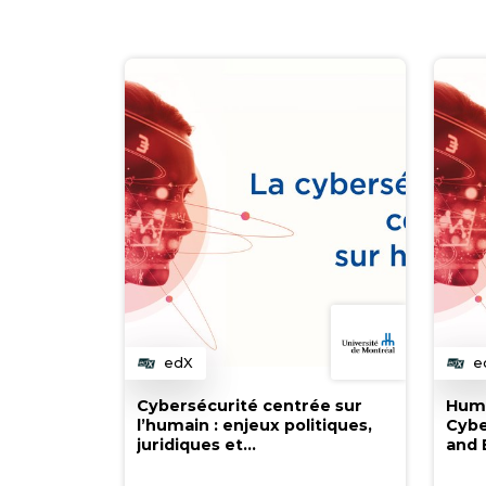
edX
e
Catégorie
C
Cybersécurité centrée sur
Huma
l’humain : enjeux politiques,
Cybe
juridiques et
and 
comportementaux