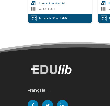
Université de Montréal
U
FAS-CYBERCH
F
Termine le 30 avril 2027
T
Sélectionnez une langue:
Français