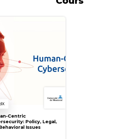
Cours
dX
atégorie
n-Centric
rsecurity: Policy, Legal,
Behavioral Issues