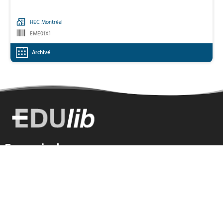
HEC Montréal
EME01X1
Archivé
En savoir plus
À propos
Plan du site
Contactez-nous
FAQ