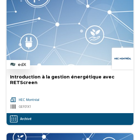
edX
Catégorie
Introduction à la gestion énergétique avec
RETScreen
HEC Montréal
GEF01X1
Archivé