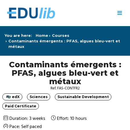
Skip to main content
≡
You are here:
Home
Courses
Contaminants émergents : PFAS, algues bleu-vert et
métaux
Contaminants émergents :
PFAS, algues bleu-vert et
métaux
Ref. FAS-CONTFR2
edX
Sciences
Sustainable Development
Category
Category
Category
Paid Certificate
Category
Duration: 3 weeks
Effort: 10 hours
Pace: Self paced