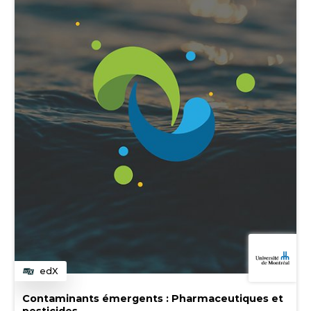
edX
Category
Contaminants émergents : Pharmaceutiques et
pesticides