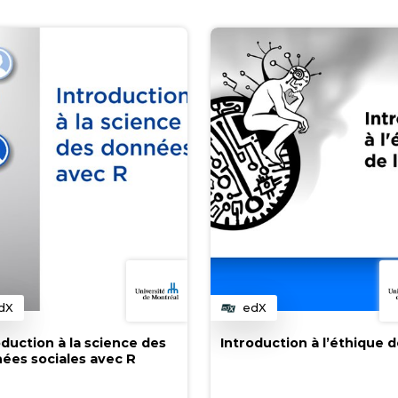
dX
edX
atégorie
Catégorie
oduction à la science des
Introduction à l’éthique de
ées sociales avec R