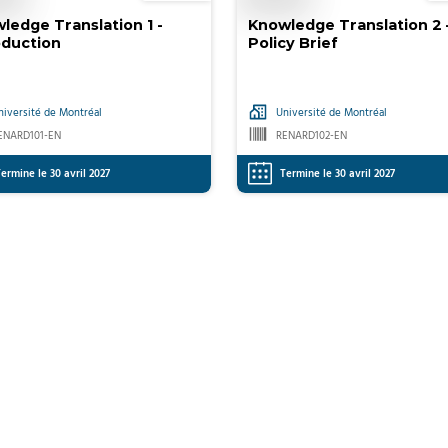
ledge Translation 1 -
Knowledge Translation 2 
oduction
Policy Brief
niversité de Montréal
Université de Montréal
ENARD101-EN
RENARD102-EN
ermine le 30 avril 2027
Termine le 30 avril 2027
Page précédente 2
Actuellement sur la page 3
Page suivante 4
Page 5
Dernière page 1
Page 1
2
3
4
5
...
10
VOIR TOUS LES COURS LIÉS À EDX