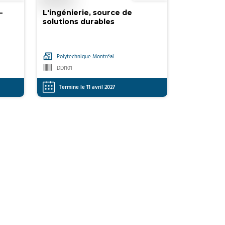
–
L'ingénierie, source de
solutions durables
Polytechnique Montréal
DDI101
Termine le 11 avril 2027
0