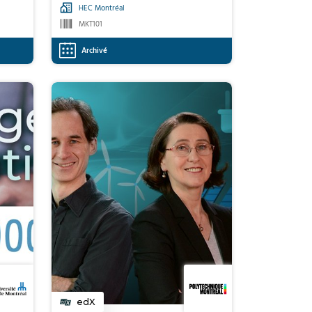
HEC Montréal
MKT101
Archivé
edX
Catégorie