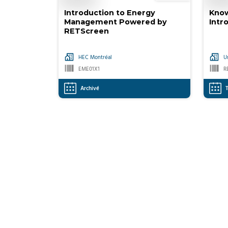
Introduction to Energy
Know
Management Powered by
Intr
RETScreen
HEC Montréal
U
EME01X1
R
Archivé
T