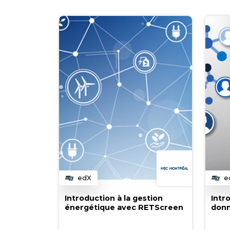
edX
e
Catégorie
C
Introduction à la gestion
Intr
énergétique avec RETScreen
donn