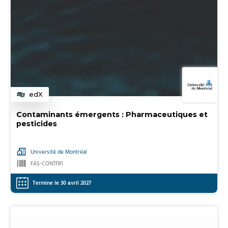
edX
Catégorie
Contaminants émergents : Pharmaceutiques et
pesticides
Université de Montréal
FAS-CONTFR1
Termine le 30 avril 2027