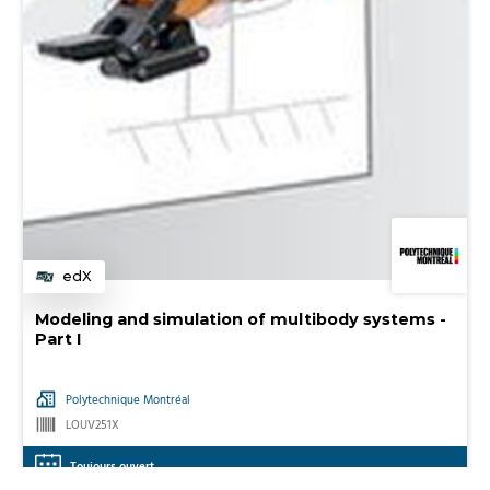
edX
Catégorie
Modeling and simulation of multibody systems -
Part I
Polytechnique Montréal
LOUV251X
Toujours ouvert