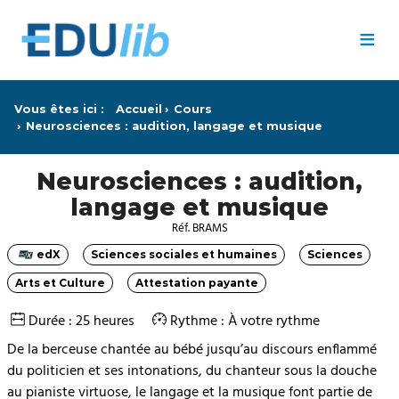
Passer au contenu principal
≡
Vous êtes ici :
Accueil
Cours
Neurosciences : audition, langage et musique
Neurosciences : audition,
langage et musique
Réf. BRAMS
edX
Sciences sociales et humaines
Sciences
Catégorie
Catégorie
Catégorie
Arts et Culture
Attestation payante
Catégorie
Catégorie
Durée : 25 heures
Rythme : À votre rythme
De la berceuse chantée au bébé jusqu’au discours enflammé
du politicien et ses intonations, du chanteur sous la douche
au pianiste virtuose, le langage et la musique font partie de