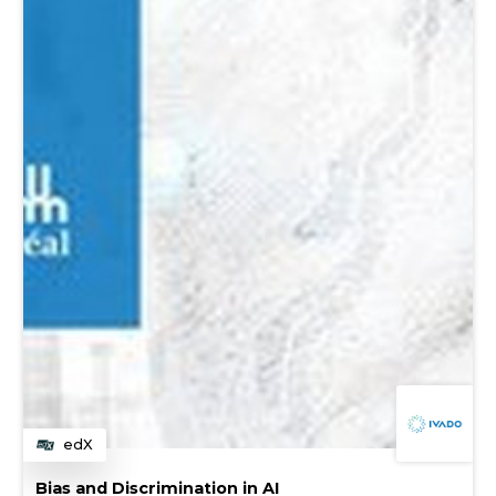
edX
Catégorie
Bias and Discrimination in AI