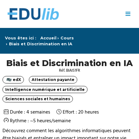
Passer au contenu principal
≡
Vous êtes ici :
Accueil
Cours
Biais et Discrimination en IA
Biais et Discrimination en IA
Réf. BIAIS1FR
edX
Attestation payante
Catégorie
Catégorie
Intelligence numérique et artificielle
Catégorie
Sciences sociales et humaines
Catégorie
Durée : 4 semaines
Effort : 20 heures
Rythme : ~5 heures/semaine
Découvrez comment les algorithmes informatiques peuvent
être biaisés et entraîner un impact important sur notre vie