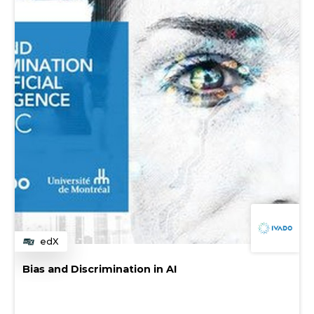
edX
Catégorie
Bias and Discrimination in AI