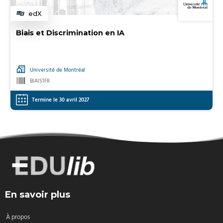
edX
Catégorie
Biais et Discrimination en IA
Université de Montréal
BIAIS1FR
Termine le 30 avril 2027
En savoir plus
À propos