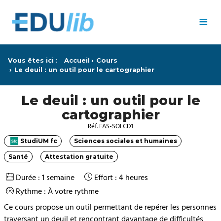
Passer au contenu principal
≡
Vous êtes ici :
Accueil
Cours
Le deuil : un outil pour le cartographier
Le deuil : un outil pour le
cartographier
Réf. FAS-SOLCD1
StudiUM fc
Sciences sociales et humaines
Catégorie
Catégorie
Santé
Attestation gratuite
Catégorie
Catégorie
Durée : 1 semaine
Effort : 4 heures
Rythme : À votre rythme
Ce cours propose un outil permettant de repérer les personnes
traversant un deuil et rencontrant davantage de difficultés