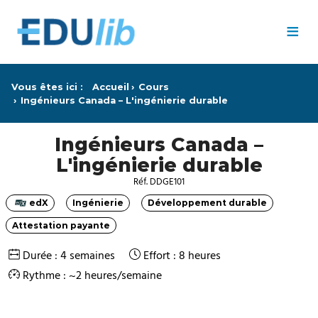
Passer au contenu principal
≡
Vous êtes ici :
Accueil
Cours
Ingénieurs Canada – L'ingénierie durable
Ingénieurs Canada –
L'ingénierie durable
Réf. DDGE101
edX
Ingénierie
Développement durable
Catégorie
Catégorie
Catégorie
Attestation payante
Catégorie
Durée : 4 semaines
Effort : 8 heures
Rythme : ~2 heures/semaine