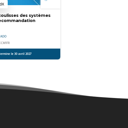
dX
atégorie
coulisses des systèmes
recommandation
VADO
ECM1FR
ermine le 30 avril 2027