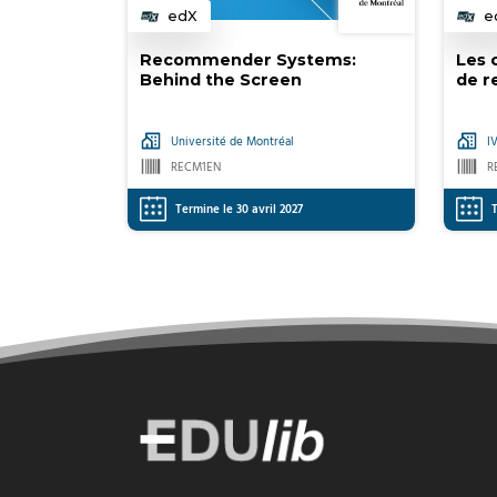
edX
e
Catégorie
C
Recommender Systems:
Les 
Behind the Screen
de 
Université de Montréal
I
RECM1EN
R
Termine le 30 avril 2027
T