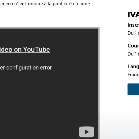
ommerce électronique à la publicité en ligne.
IV
Insc
Du 1 
Cour
Du 1 
Lan
Franç