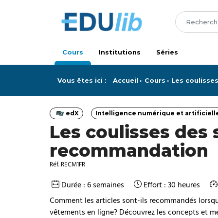
Passer au contenu principal
Cours
Institutions
Séries
Vous êtes ici :
Accueil
Cours
Les couliss
edX
Intelligence numérique et artificiell
Catégorie
Catégorie
Les coulisses des
recommandation
Réf. RECM1FR
Durée : 6 semaines
Effort : 30 heures
Comment les articles sont-ils recommandés lorsqu
vêtements en ligne? Découvrez les concepts et 