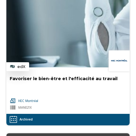
edX
Category
Favoriser le bien-être et l'efficacité au travail
HEC Montréal
MAN021X
Archived