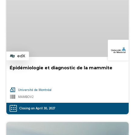
edX
Category
Épidémiologie et diagnostic de la mammite
Université de Montréal
MAMBOV2
Closing on April 30, 2027