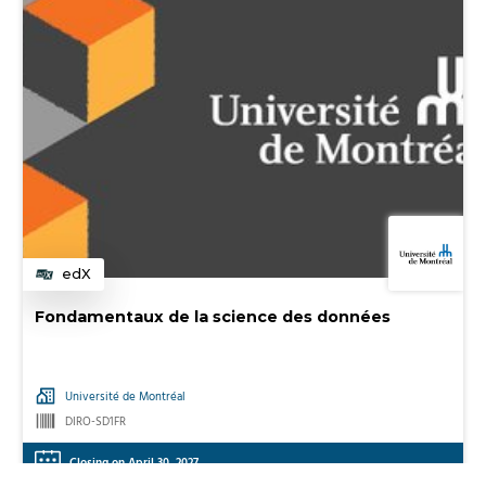
edX
Category
Fondamentaux de la science des données
Université de Montréal
DIRO-SD1FR
Closing on April 30, 2027