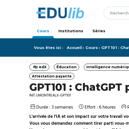
Passer au contenu principal
Cours
Institutions
Séries
Vous êtes ici :
Accueil
Cours
GPT101 : Cha
edX
Éducation
Intelligence numériqu
Catégorie
Catégorie
Ca
Attestation payante
Catégorie
GPT101 : ChatGPT 
Réf. UMONTREALX-GPT101
Durée : 3 semaines
Effort : 6 heures
L'arrivée de l'IA et son impact sur votre travail
Vous vous demandez comment tirer parti vous-m