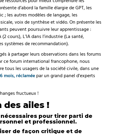
de ressources pour mieux comprendre les
présente d’abord la famille élargie de GPT, les
ic ; les autres modèles de langage, les
usicale, voix de synthèse et vidéo. On présente les
ipants peuvent poursuivre leur apprentissage :
A (2 cours), L’IA dans l’industrie (La santé,
, les systèmes de recommandation).
gés à partager leurs observations dans les forums
 Par ce forum international francophone, nous
e tous les usagers de la société civile, dans une
 6 mois, réclamée
par un grand panel d'experts
échanges fructueux !
des ailes !
nécessaires pour tirer parti de
rsonnel et professionnel.
iser de façon critique et de