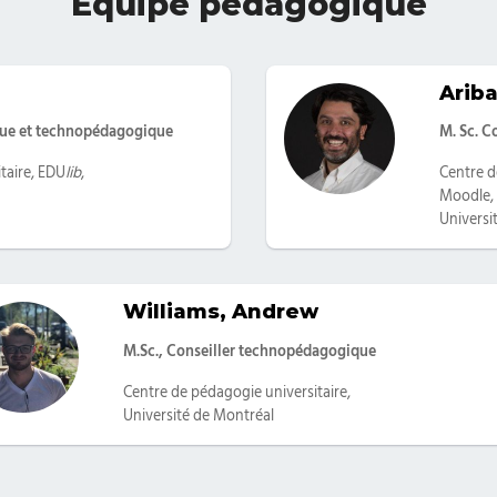
Équipe pédagogique
Ariba
Catégor
ique et technopédagogique
M. Sc. 
taire, EDU
lib
,
Centre d
Moodle,
Universi
Williams, Andrew
Catégories
M.Sc., Conseiller technopédagogique
Centre de pédagogie universitaire,
Université de Montréal