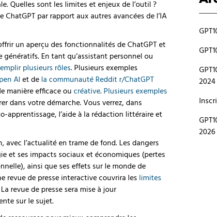
 Quelles sont les limites et enjeux de l’outil ?
e ChatGPT par rapport aux autres avancées de l’IA
GPT10
ffrir un aperçu des fonctionnalités de ChatGPT et
GPT10
e génératifs. En tant qu’assistant personnel ou
remplir plusieurs rôles
. Plusieurs exemples
GPT10
Open AI
et de
la communauté Reddit r/ChatGPT
2024
de manière efficace ou
créative
.
Plusieurs exemples
Inscr
rer dans votre démarche. Vous verrez, dans
o-apprentissage, l’aide à la rédaction littéraire et
GPT10
2026
 avec l’actualité en trame de fond. Les dangers
ie et ses impacts sociaux et économiques (pertes
nnelle), ainsi que ses effets sur le monde de
Une revue de presse interactive couvrira les
limites
. La revue de presse sera mise à jour
ente sur le sujet.