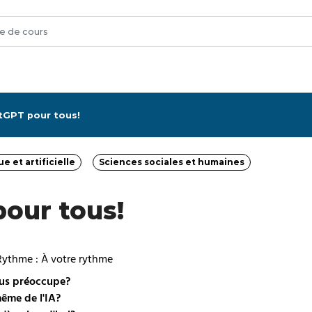
tGPT pour tous!
e et artificielle
Sciences sociales et humaines
tégorie
Catégorie
pour tous!
Rythme : À votre rythme
 vous préoccupe?
ême de l'IA?