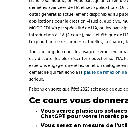
Dans le 3e module, on vous partage un ensemble 
dernières avancées de l’IA et ses applications. On 
outils génératifs actuellement disponibles au publ
applications pour la création visuelle, auditive, m
MOOC EDU
lib
par spécialité de l’IA, où les partic
Introduction à l’IA (4 cours), biais et éthique de l’I
l’exploration de ressources naturelles, la finance
Tout au long du cours, les usagers seront encoura
et y discuter les plus récentes nouvelles sur l'IA.
espérons engager une réflexion et un dialogue entr
démarche qui fait écho à la
pause de réflexion de
sérieux.
Faisons en sorte que l'été 2023 soit propice aux 
Ce cours vous donnera 
Vous verrez plusieurs astuces 
ChatGPT pour votre intérêt pe
Vous serez en mesure de l'util