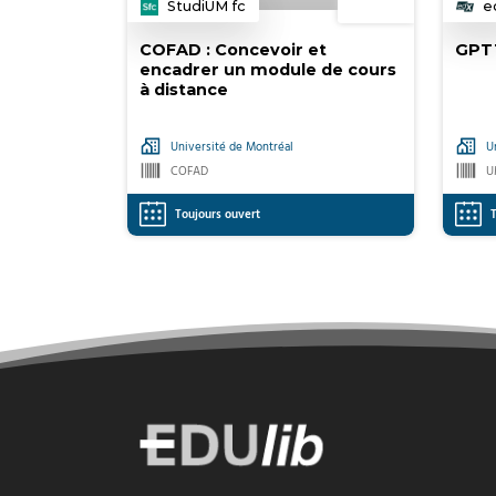
StudiUM fc
e
Catégorie
C
COFAD : Concevoir et
GPT1
encadrer un module de cours
à distance
Université de Montréal
U
COFAD
U
Toujours ouvert
T