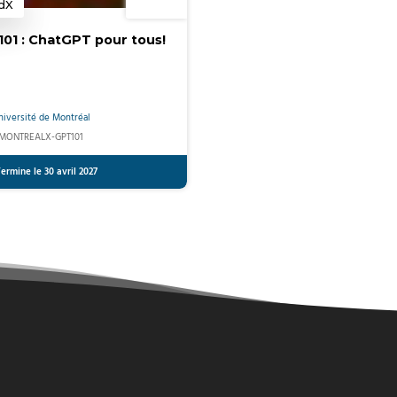
dX
atégorie
01 : ChatGPT pour tous!
niversité de Montréal
MONTREALX-GPT101
ermine le 30 avril 2027