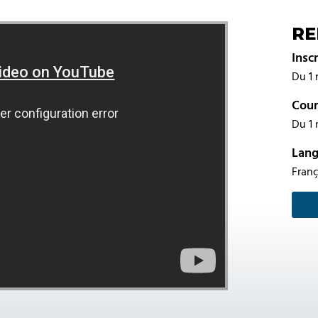
RE
Insc
Du 1 
Cour
Du 1 
Lan
Franç