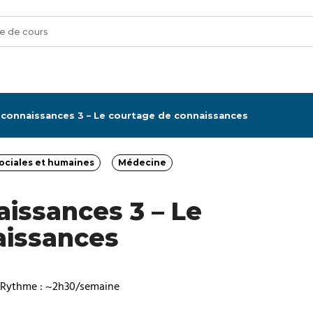
 connaissances 3 – Le courtage de connaissances
ociales et humaines
Médecine
Catégorie
Catégorie
aissances 3 – Le
aissances
Rythme : ~2h30/semaine