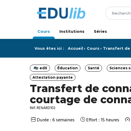
Passer au contenu principal
Cours
Institutions
Séries
Vous êtes ici :
Accueil
Cours
Transfert de
edX
Éducation
Santé
Sciences s
Catégorie
Catégorie
Catégorie
Attestation payante
Catégorie
Transfert de conn
courtage de conn
Réf. RENARD103
Durée : 6 semaines
Effort : 15 heures