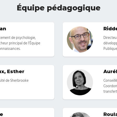
Équipe pédagogique
ian
Ridde
Catégor
rtement de psychologie,
Directeu
heur principal de l’Équipe
développ
onnaissances.
Publique
x, Esther
Aurél
Catégor
sité de Sherbrooke
Conseill
Coordonn
transfer
ne
Roul