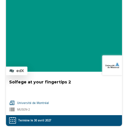
edX
Catégorie
Solfege at your fingertips 2
Université de Montréal
MUSEN-2
Termine le 30 avril 2027